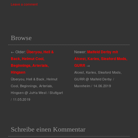
Leave a comment
Browse
←
Older:
Überyou, Hell &
Newer:
Maifeld Derby mit
Back, Helmut Cool,
Alcest, Karies, Sleaford Mods,
Beginnings, Arterials,
GURR
→
Hingsen
Alcest, Karies, Sleaford Mods,
Überyou, Hell & Back, Helmut
GURR @ Maifeld Derby /
Cool, Beginnings, Arterials,
Mannheim / 14.06.2019
Hingsen @ JuHa West / Stuttgart
/ 11.05.2019
Schreibe einen Kommentar