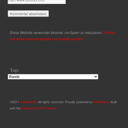
Diese Website verwendet Akismet, um Spam zu reduzieren.
Erfahre,
wie deine Kommentardaten verarbeitet werden.
Tags
©2011
XembraceX
. All rights reserved. Proudly powered by
WordPress
. Built
with the
AutoFocus II Pro Theme
.