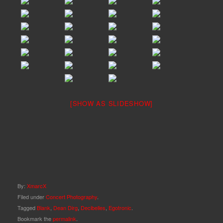
[SHOW AS SLIDESHOW]
By:
XmarcX
Filed under
Concert Photography
.
Tagged
Blank
,
Dean Dirg
,
Decibelles
,
Egotronic
.
Bookmark the
permalink
.