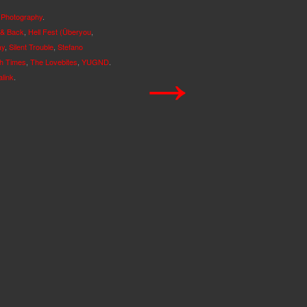
 Photography
.
 & Back
,
Hell Fest (Überyou
,
ay
,
Silent Trouble
,
Stefano
→
h Times
,
The Lovebites
,
YUGND
.
link
.