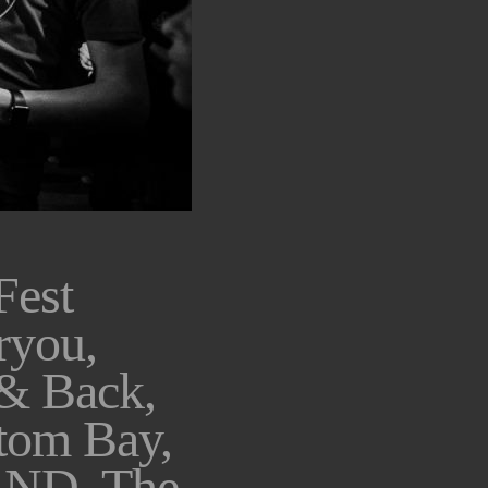
Fest
ryou,
 & Back,
tom Bay,
ND, The