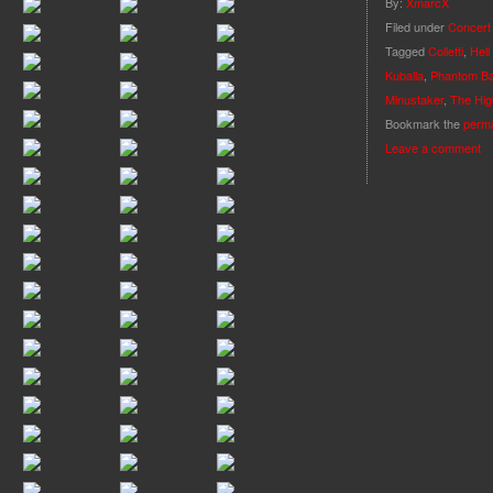
By:
XmarcX
Filed under
Concert
Tagged
Colletti
,
Hell
Kuballa
,
Phantom B
Minustaker
,
The Hig
Bookmark the
perma
Leave a comment