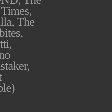
 Times,
lla, The
ites,
ti,
ano
staker,
t
ble)