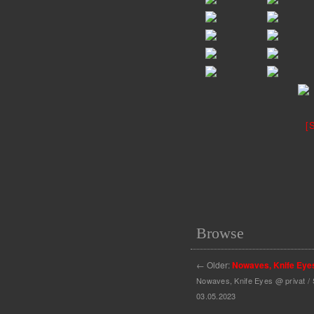
[
Browse
←
Older:
Nowaves, Knife Eye
Nowaves, Knife Eyes @ privat / S
03.05.2023