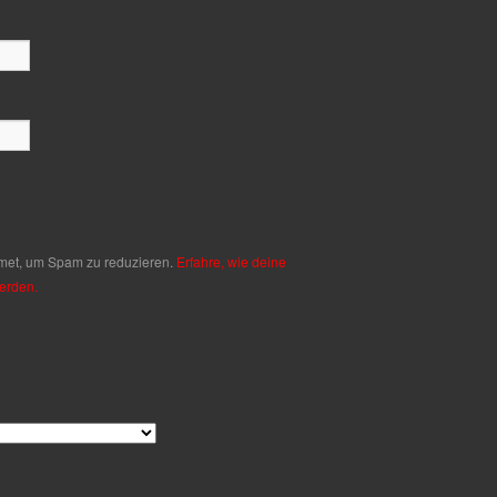
met, um Spam zu reduzieren.
Erfahre, wie deine
erden.