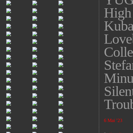
High
Kuba
Loveb
Collet
Stef
Minu
Silen
Trou
6 Mai ’23