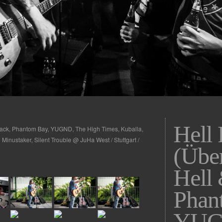
Hell 
 Back, Phantom Bay, YUGND, The High Times, Kuballa,
o Minustaker, Silent Trouble @ JuHa West / Stuttgart /
(Übe
Hell
Phan
YUG