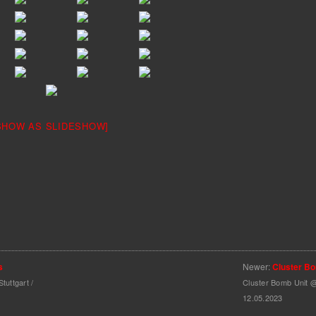
SHOW AS SLIDESHOW]
s
Newer:
Cluster Bo
tuttgart /
Cluster Bomb Unit @
12.05.2023