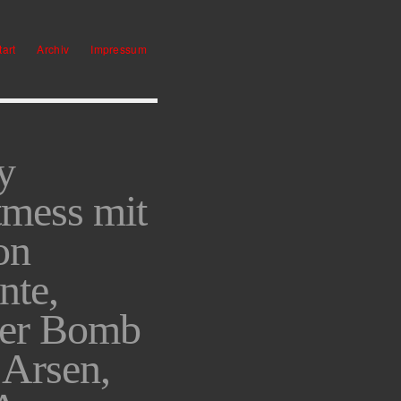
tart
Archiv
Impressum
y
tmess mit
on
nte,
ter Bomb
 Arsen,