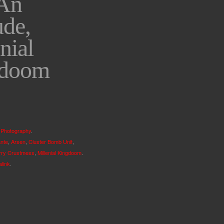
An
ude,
nial
gdoom
 Photography
.
nte
,
Arsen
,
Cluster Bomb Unit
,
rry Crustmess
,
Millenial Kingdoom
.
link
.