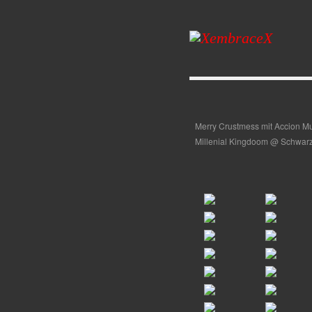
Merry Crustmess mit Accion Mut
Millenial Kingdoom @ Schwarzer