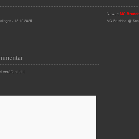
Newer:
MC Brudda
lingen / 13.12.2025
MC Bruddaal @ Scal
ommentar
 veröffentlicht.