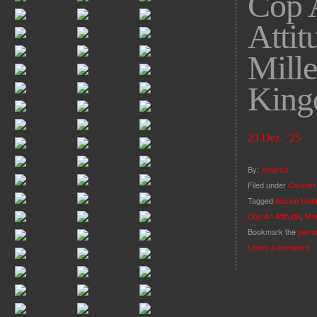
Cop 
Attit
Mille
Kin
23 Dez. ’25
By:
XmarcX
Filed under
Concert
Tagged
Accion Muta
Cop An Attitude
,
Me
Bookmark the
perma
Leave a comment