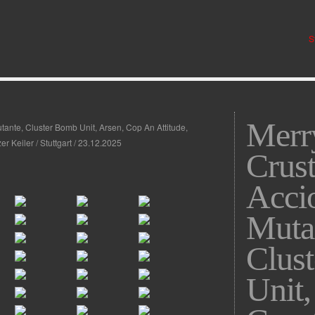
S
Merr
ante, Cluster Bomb Unit, Arsen, Cop An Attitude,
 Keiler / Stuttgart / 23.12.2025
Crus
Acci
Muta
Clus
Unit,