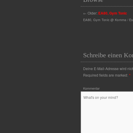
←
Older:
EA80, Gym Tonic
EA80, Gym Tonic @ Komma / Ess
Schreibe einen K
Deine E-Mail-Adresse wird nicht
Required fields are marked:
*
Kommentar