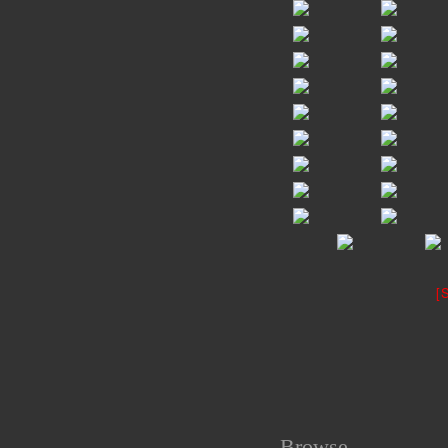
[
Browse