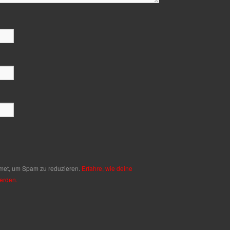
met, um Spam zu reduzieren.
Erfahre, wie deine
erden.