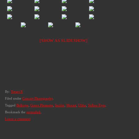
[SHOW AS SLIDESHOW]
By:
XmarcX
Filed under
Concert Photography
.
Tagged
Bellrope
,
Grave Pleasures
,
Jucifer
,
Morast
,
Ultha
,
Yellow Eyes
.
Bookmark the
permalink
.
Leave a comment