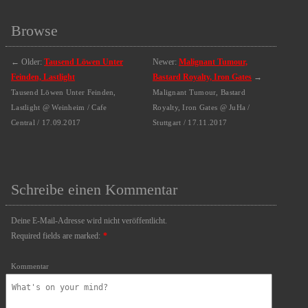
Browse
←
Older:
Tausend Löwen Unter
Newer:
Malignant Tumour,
Feinden, Lastlight
Bastard Royalty, Iron Gates
→
Tausend Löwen Unter Feinden,
Malignant Tumour, Bastard
Lastlight @ Weinheim / Cafe
Royalty, Iron Gates @ JuHa /
Central / 17.09.2017
Stuttgart / 17.11.2017
Schreibe einen Kommentar
Deine E-Mail-Adresse wird nicht veröffentlicht.
Required fields are marked:
*
Kommentar