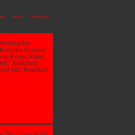
tart
Archiv
Impressum
Weihnachts
Kneipen Konzert
mit Körpa Klauz,
MC Xsälzbrot
und MC Bruddaal
n The Lions Skull