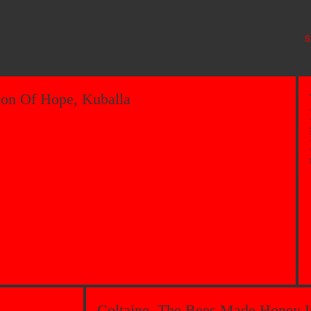
S
son Of Hope, Kuballa
Coltaine, The Bees Made Honey I