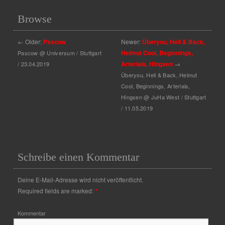
Browse
←
Older:
Pascow
Newer:
Überyou, Hell & Back,
Helmut Cool, Beginnings,
Pascow @ Universum / Stuttgart
Arterials, Hingsen
→
/ 23.04.2019
Überyou, Hell & Back, Helmut
Cool, Beginnings, Arterials,
Hingsen @ JuHa West / Stuttgart
/ 11.05.2019
Schreibe einen Kommentar
Deine E-Mail-Adresse wird nicht veröffentlicht.
Required fields are marked:
*
Kommentar