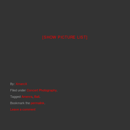
[SHOW PICTURE LIST]
By:
XmarcX
Filed under
Concert Photography
.
Tagged
Amenra
,
Bait
.
Bookmark the
permalink
.
Leave a comment