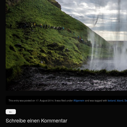
This entry was posted on 17. August 2014. It was filed under
Allgemein
and was tagged with
Iceland
,
Island
,
Se
←
Schreibe einen Kommentar