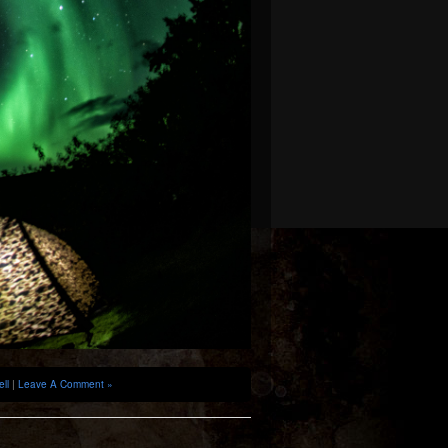
ell
|
Leave A Comment »