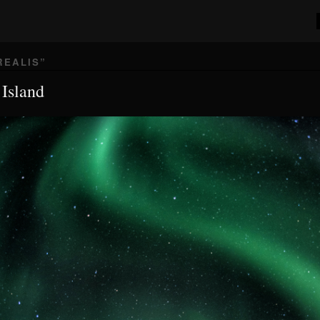
REALIS
”
 Island