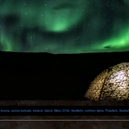
:
Aurora
,
aurora borealis
,
Iceland
,
Island
,
Nikon D750
,
Nordlicht
,
northern lights
,
Polarlicht
,
Skaftaf