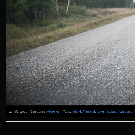
25. Mai 2020 | Categories:
Allgemein
| Tags:
finland
,
Finnland
,
forrest
,
lapland
,
Lappland
,