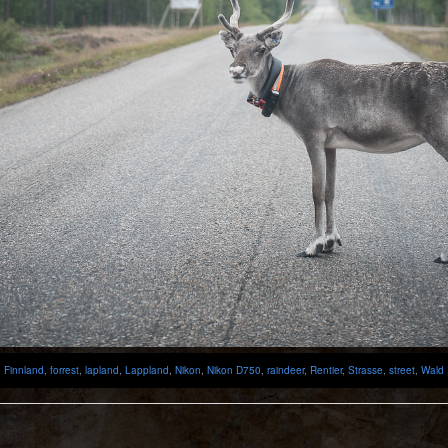
,
Finnland
,
forrest
,
lapland
,
Lappland
,
Nikon
,
Nikon D750
,
raindeer
,
Rentier
,
Strasse
,
street
,
Wald