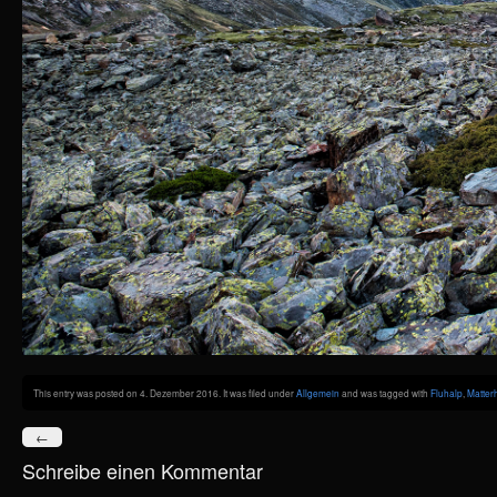
This entry was posted on 4. Dezember 2016. It was filed under
Allgemein
and was tagged with
Fluhalp
,
Matter
←
Schreibe einen Kommentar