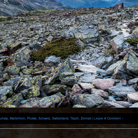
luhalp
,
Matterhorn
,
Pfulwe
,
Schweiz
,
Switzerland
,
Täsch
,
Zermatt
|
Leave A Comment »