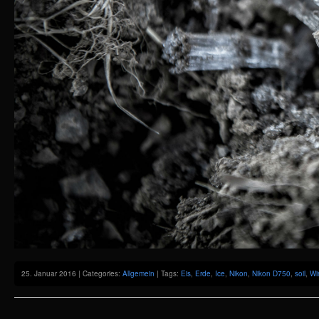
25. Januar 2016 | Categories:
Allgemein
| Tags:
Eis
,
Erde
,
Ice
,
Nikon
,
Nikon D750
,
soil
,
Wi