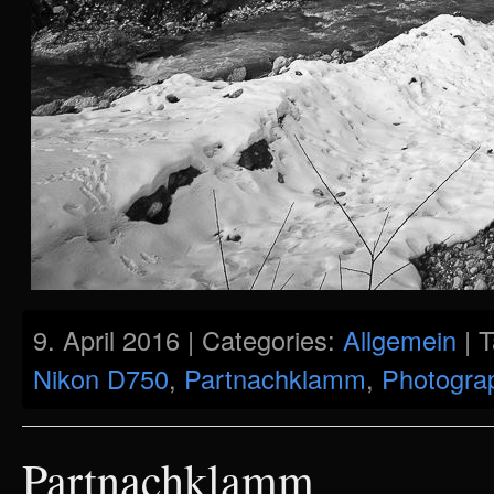
9. April 2016 | Categories:
Allgemein
| 
Nikon D750
,
Partnachklamm
,
Photogra
Partnachklamm