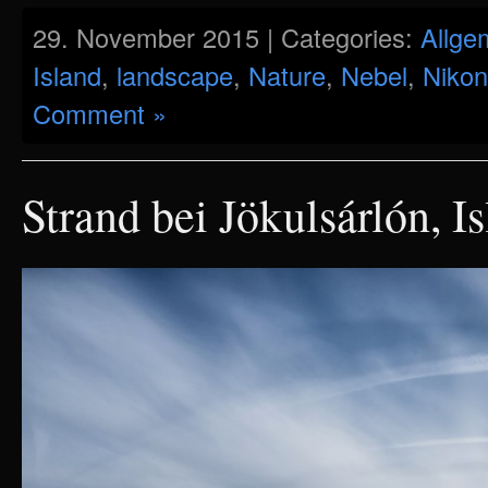
29. November 2015 | Categories:
Allge
Island
,
landscape
,
Nature
,
Nebel
,
Nikon
Comment »
Strand bei Jökulsárlón, I