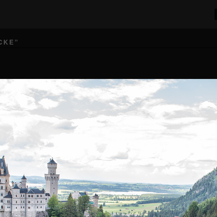
CKE
”