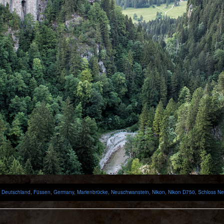
,
Deutschland
,
Füssen
,
Germany
,
Marienbrücke
,
Neuschwanstein
,
Nikon
,
Nikon D750
,
Schloss N